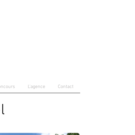
oncours
L'agence
Contact
l